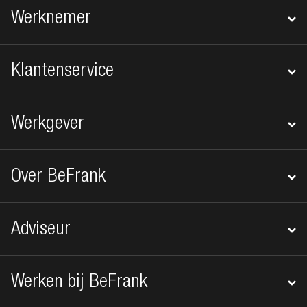
Footer navigatie
Werknemer
Klantenservice
Werkgever
Over BeFrank
Adviseur
Werken bij BeFrank