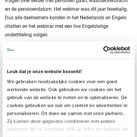
vragen over eerder met pensioen gaan, waardeoverdracht
en de pensioendatum. Het webinar was dit jaar tweetalig.
Dus alle deelnemers konden in het Nederlands en Engels
chatten en het webinar met een live Engelstalige
ondertiteling volgen.
Activatiemail: ga je zelf aan
Leuk dat je onze website bezoekt!
de slag?
We gebruiken noodzakelijke cookies voor een goed
werkende website. Ook gebruiken we cookies om het
Iedereen die zich voor het webinar had aangemeld, heeft
gebruik van de website te meten en te optimaliseren. De
een e-mail ontvangen met de terugkijklink van het webinar.
cookies gebruiken we ook om content en advertenties te
Zodat deelnemers dit nog eens rustig kunnen terugkijken.
personaliseren. Dit doen we samen met onze partners.
Daarnaast hebben we de belangrijkste informatie op een
Zij kunnen deze gegevens combineren met andere
rijtje gezet om deelnemers ook te activeren zelf aan de slag
informatie die ze al hebben. Klik op 'Alles accepteren' als
te gaan met
de 5 stappen op weg naar je pensioen.
je instemt met alle cookies. Klik op 'Weigeren' als je