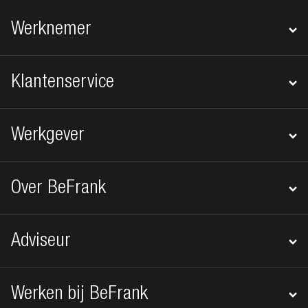
Footer navigatie
Werknemer
Klantenservice
Werkgever
Over BeFrank
Adviseur
Werken bij BeFrank