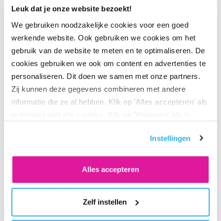
Leuk dat je onze website bezoekt!
actief in de collectieve pensioenmarkt. BeFrank biedt een
duidelijk pensioen, heldere communicatie, online
We gebruiken noodzakelijke cookies voor een goed
dienstverlening en lage kosten. Zij is de eerste
werkende website. Ook gebruiken we cookies om het
premiepensioeninstelling (PPI) van Nederland en maakt
gebruik van de website te meten en te optimaliseren. De
cookies gebruiken we ook om content en advertenties te
onderdeel uit van de Delta Lloyd groep. Klanten van
personaliseren. Dit doen we samen met onze partners.
BeFrank variëren van het MKB tot beursgenoteerde
Zij kunnen deze gegevens combineren met andere
internationale ondernemingen.
informatie die ze al hebben. Klik op 'Alles accepteren' als
je instemt met alle cookies. Klik op 'Weigeren' als je
alleen noodzakelijke cookies wilt. Onder 'Zelf instellen'
Instellingen
vind je meer informatie. Je kunt altijd je toestemming
voor de cookies wijzigen.
Deel via LinkedIn
Deel via X
Deel via Facebook
Deel via WhatsApp
Delen via e-mail
Alles accepteren
Zelf instellen