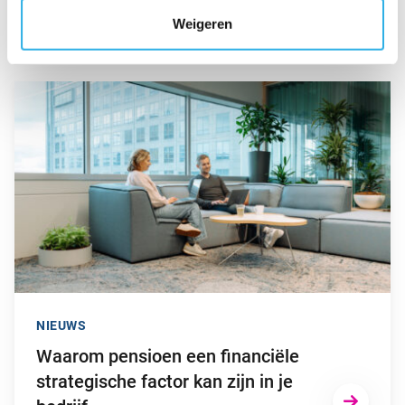
Ook interessant
Weigeren
Ga naar “Waarom pensioen een financiële strategische factor ka
NIEUWS
Waarom pensioen een financiële
strategische factor kan zijn in je