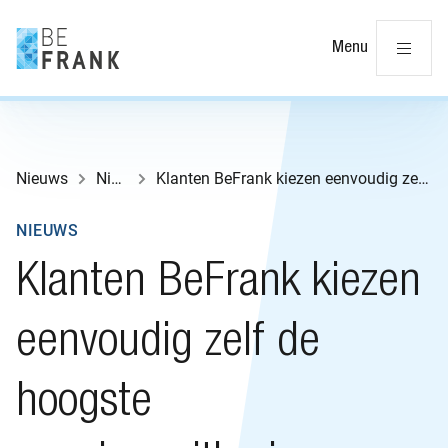
Slu
Menu
Nieuws
Nieuws
Klanten BeFrank kiezen eenvoudig zelf de hoogste pensioenuitkering
NIEUWS
Klanten BeFrank kiezen
eenvoudig zelf de
hoogste