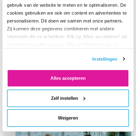
komt van Delta Lloyd Asset Management.”
gebruik van de website te meten en te optimaliseren. De
cookies gebruiken we ook om content en advertenties te
personaliseren. Dit doen we samen met onze partners.
Zij kunnen deze gegevens combineren met andere
informatie die ze al hebben. Klik op 'Alles accepteren' als
Deel via LinkedIn
Deel via X
Deel via Facebook
Deel via WhatsApp
Delen via e-mail
je instemt met alle cookies. Klik op 'Weigeren' als je
alleen noodzakelijke cookies wilt. Onder 'Zelf instellen'
Instellingen
vind je meer informatie. Je kunt altijd je toestemming
voor de cookies wijzigen.
Alles accepteren
Ook interessant
Zelf instellen
Ga naar “Waarom pensioen een financiële strategische factor ka
Weigeren