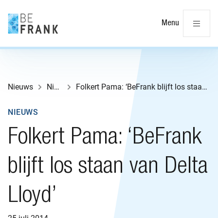
Slu
Menu
Nieuws
Nieuws
Folkert Pama: ‘BeFrank blijft los staan van Delta Lloyd’
NIEUWS
Folkert Pama: ‘BeFrank
blijft los staan van Delta
Lloyd’