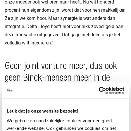
onze moeder ook wel oren naar heeft. Nu wij honderd
procent hun eigendom zijn, wordt dat voor hen makkelijker.
Ze zijn welkom hoor. Maar synergie is wat anders dan
integratie. Delta Lloyd heeft niet voor niks zoveel geld aan
deze transactie uitgegeven. Dat ga je niet doen als je het
volledig wilt integreren.”
Geen joint venture meer, dus ook
geen Binck-mensen meer in de
directie?
“Nee, de governance wordt nu ook anders. Mede-directeur
Bas van Meegeren heeft per 1 juni een nieuwe functie bij
Leuk dat je onze website bezoekt!
Binck aanvaard. Voordat hij bij BeFrank kwam werkte hij
We gebruiken noodzakelijke cookies voor een goed
daar ook al. Nu is Rob van Mazijk mijn mede-directeur, hij
werkende website. Ook gebruiken we cookies om het