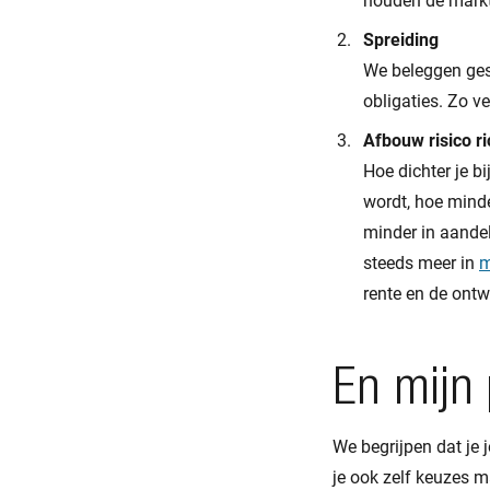
houden de markt
Spreiding
We beleggen gesp
obligaties. Zo v
Afbouw risico ri
Hoe dichter je b
wordt, hoe minde
minder in aandel
steeds meer in
m
rente en de ontw
En mijn
We begrijpen dat je
je ook zelf keuzes m