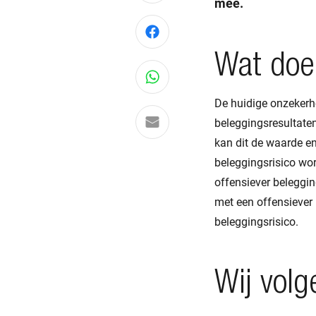
mee.
Deel via Facebook
Wat doe
Deel via WhatsApp
De huidige onzekerh
Delen via e-mail
beleggingsresultaten
kan dit de waarde e
beleggingsrisico wo
offensiever beleggin
met een offensiever 
beleggingsrisico.
Wij volg