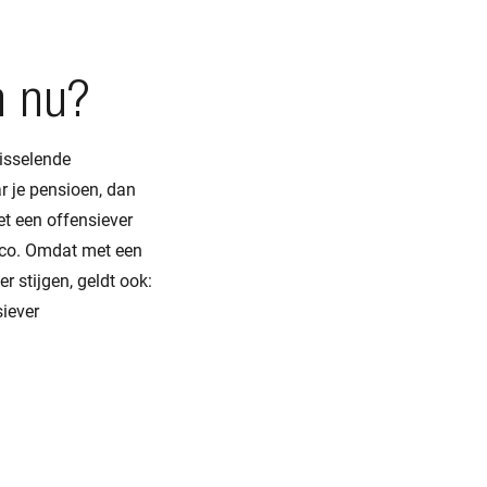
n nu?
isselende
r je pensioen, dan
t een offensiever
ico. Omdat met een
 stijgen, geldt ook:
siever