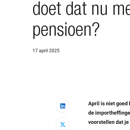
doet dat nu m
pensioen?
17 april 2025
April is niet goed begonnen voor de financiële markten. De Amerikaanse aankondiging van
Deel via LinkedIn
de importheffinge
voorstellen dat j
Deel via X