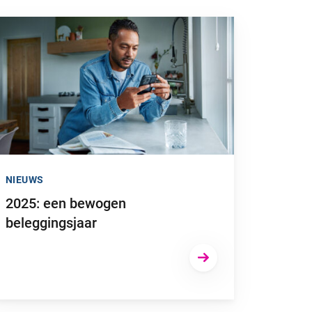
nstelsel heeft flinke fiscale gevolgen”
 naar “2025: een bewogen beleggingsjaar”
NIEUWS
2025: een bewogen
beleggingsjaar