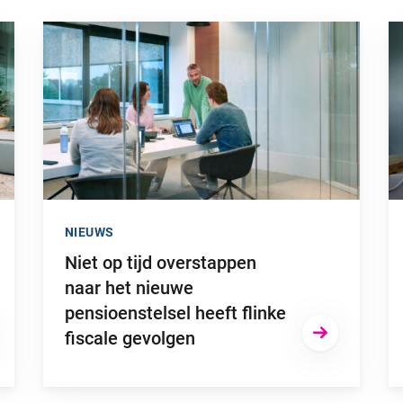
sche factor kan zijn in je bedrijf”
Ga naar “Niet op tijd overstappen naar het nieuwe pensioe
Ga
NIEUWS
Niet op tijd overstappen
naar het nieuwe
pensioenstelsel heeft flinke
fiscale gevolgen