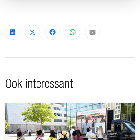
Deel via LinkedIn
Deel via X
Deel via Facebook
Deel via WhatsApp
Delen via e-mail
Ook interessant
Ga naar “BeFrank viert 15-jarig jubileum met opvallende cam