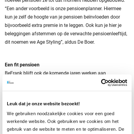
hoeveel pensioen ze tot dat moment hebben opgebouwd.
“Een ander voorbeeld is onze pensioenplanner. Hiermee
kun je zelf de hoogte van je pensioen beïnvloeden door
bijvoorbeeld extra premie in te leggen. Ook kun je hier je
beleggingen afstemmen op de verwachte pensioenleeftijd,
dit noemen we Age Styling”, aldus De Boer.
Een fit pensioen
BeFrank blijft ook de komende jaren werken aan
vernieuwingen in de pensioensector. “We gaan steeds meer
naar een individueel stelsel waarbij mensen zelf hun
oudedagvoorziening regelen. Daar horen slimme
Leuk dat je onze website bezoekt!
oplossingen en een goed pensioenbewustzijn bij. Daar
We gebruiken noodzakelijke cookies voor een goed
blijven we ons voor inzetten”, aldus De Boer. Het delen van
werkende website. Ook gebruiken we cookies om het
kennis is onderdeel van die strategie. Daarom organiseert
gebruik van de website te meten en te optimaliseren. De
BeFrank op dinsdag 11 oktober een pensioenevent voor