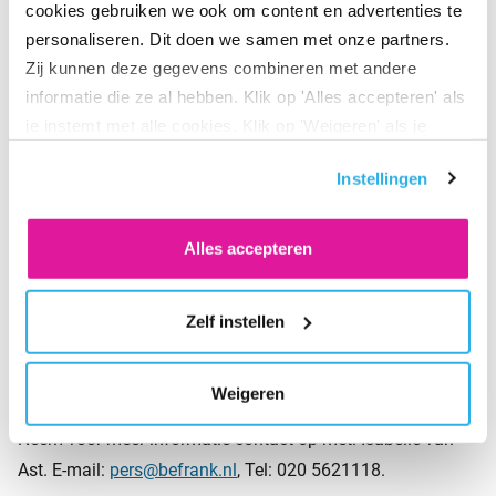
cookies gebruiken we ook om content en advertenties te
werkgevers en pensioenadviseurs. Hier zal het onder meer
personaliseren. Dit doen we samen met onze partners.
gaan over hoe je fysiek en mentaal fit van je
Zij kunnen deze gegevens combineren met andere
oudedagsvoorziening kunt genieten en wat de rol van de
informatie die ze al hebben. Klik op 'Alles accepteren' als
werkgever hierin is.
je instemt met alle cookies. Klik op 'Weigeren' als je
alleen noodzakelijke cookies wilt. Onder 'Zelf instellen'
Instellingen
vind je meer informatie. Je kunt altijd je toestemming
Over BeFrank
voor de cookies wijzigen.
BeFrank is sinds 2011 actief in de collectieve
Alles accepteren
pensioenmarkt en is de eerste premiepensioeninstelling
(PPI) van Nederland. BeFrank biedt een duidelijk pensioen,
Zelf instellen
heldere communicatie, online dienstverlening en lage
kosten. Zij maakt onderdeel uit van de Delta Lloyd Groep.
Weigeren
Neem voor meer informatie contact op met: Isabelle van
Ast. E-mail:
pers@befrank.nl
, Tel: 020 5621118.