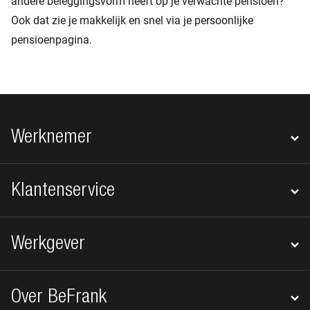
andere beleggingsvorm heeft op je verwachte pensioen?
Ook dat zie je makkelijk en snel via je persoonlijke
pensioenpagina.
Footer navigatie
Werknemer
Klantenservice
Werkgever
Over BeFrank