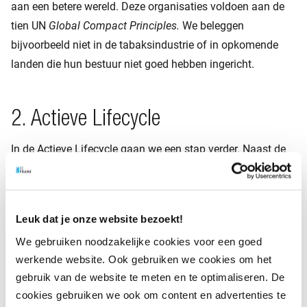
aan een betere wereld. Deze organisaties voldoen aan de
tien UN
Global Compact Principles.
We beleggen
bijvoorbeeld niet in de tabaksindustrie of in opkomende
landen die hun bestuur niet goed hebben ingericht.
2. Actieve Lifecycle
In de Actieve Lifecycle gaan we een stap verder. Naast de
uitsluitingen die wij ook al toepassen in de Passieve
Lifecycle spelen duurzaamheidscriteria hier ook een rol bij
het vinden van beleggingen die op lange termijn een beter
Leuk dat je onze website bezoekt!
rendement opleveren dan de markt.
We gebruiken noodzakelijke cookies voor een goed
werkende website. Ook gebruiken we cookies om het
gebruik van de website te meten en te optimaliseren. De
3. Duurzame Lifecycle
cookies gebruiken we ook om content en advertenties te