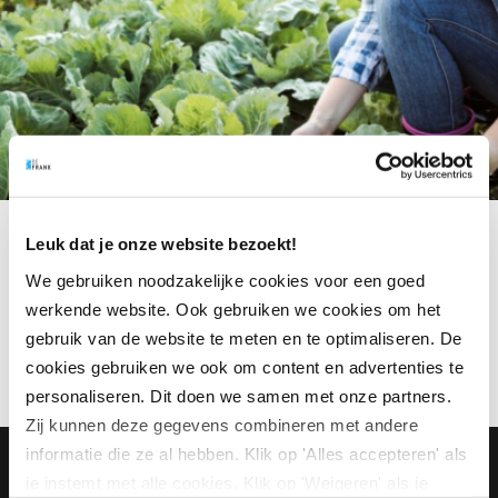
Home
VO Test
Leuk dat je onze website bezoekt!
We gebruiken noodzakelijke cookies voor een goed
werkende website. Ook gebruiken we cookies om het
gebruik van de website te meten en te optimaliseren. De
cookies gebruiken we ook om content en advertenties te
personaliseren. Dit doen we samen met onze partners.
Zij kunnen deze gegevens combineren met andere
informatie die ze al hebben. Klik op 'Alles accepteren' als
Footer navigatie
je instemt met alle cookies. Klik op 'Weigeren' als je