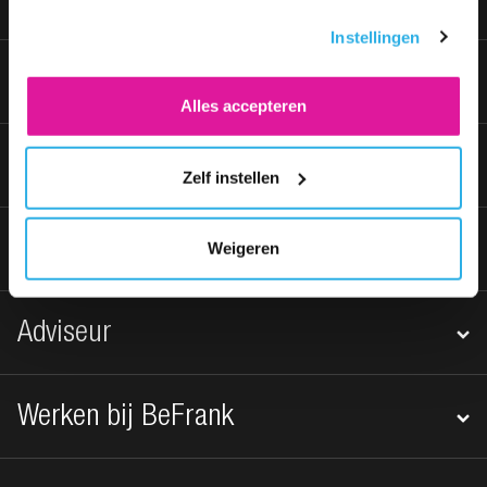
Werknemer
alleen noodzakelijke cookies wilt. Onder 'Zelf instellen'
Instellingen
vind je meer informatie. Je kunt altijd je toestemming
voor de cookies wijzigen.
Klantenservice
Alles accepteren
Werkgever
Zelf instellen
Over BeFrank
Weigeren
Adviseur
Werken bij BeFrank