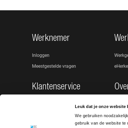
Footer navigatie
Werknemer
Wer
Inloggen
Werkge
Meestgestelde vragen
eHerke
Klantenservice
Ove
Privacybeleid
Wie zij
Leuk dat je onze website 
Klachten en suggesties
Nieuw
We gebruiken noodzakelij
gebruik van de website te
Toegankelijkheid