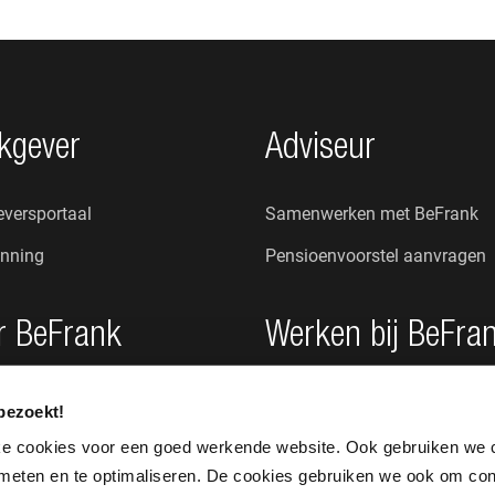
kgever
Adviseur
versportaal
Samenwerken met BeFrank
nning
Pensioenvoorstel aanvragen
r BeFrank
Werken bij BeFra
n wij?
Onze cultuur
bezoekt!
s
Vacatures
ke cookies voor een goed werkende website. Ook gebruiken we 
 meten en te optimaliseren. De cookies gebruiken we ook om con