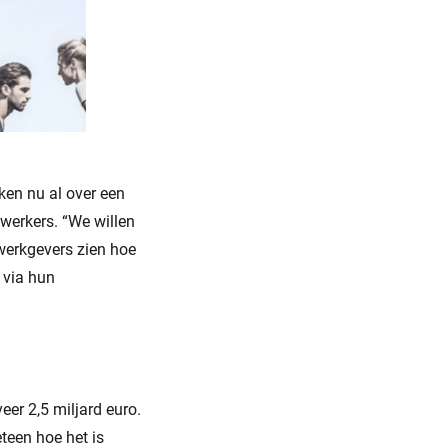
ken nu al over een
werkers. “We willen
werkgevers zien hoe
 via hun
er 2,5 miljard euro.
teen hoe het is