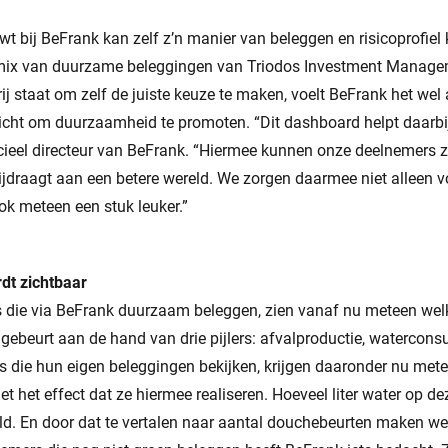
 bij BeFrank kan zelf z’n manier van beleggen en risicoprofiel 
 mix van duurzame beleggingen van Triodos Investment Manage
rij staat om zelf de juiste keuze te maken, voelt BeFrank het wel 
cht om duurzaamheid te promoten. “Dit dashboard helpt daarbij”
eel directeur van BeFrank. “Hiermee kunnen onze deelnemers z
jdraagt aan een betere wereld. We zorgen daarmee niet alleen v
ok meteen een stuk leuker.”
dt zichtbaar
die via BeFrank duurzaam beleggen, zien vanaf nu meteen wel
gebeurt aan de hand van drie pijlers: afvalproductie, watercon
s die hun eigen beleggingen bekijken, krijgen daaronder nu met
met het effect dat ze hiermee realiseren. Hoeveel liter water op d
d. En door dat te vertalen naar aantal douchebeurten maken we 