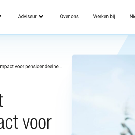
Adviseur
Over ons
Werken bij
Ni
BeFrank maakt duurzame impact voor pensioendeelnemer zichtbaar
t
ct voor