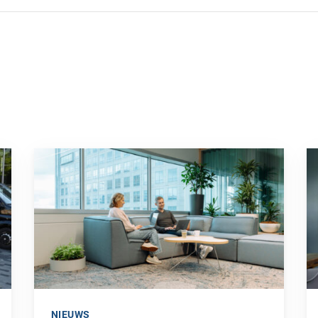
opvallende campagne”
Ga naar “Waarom pensioen een financiële strategische fact
Ga
NIEUWS