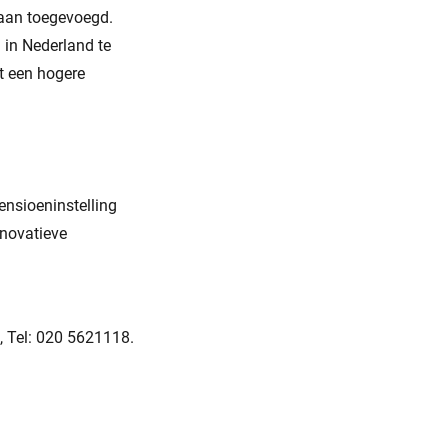
 aan toegevoegd.
in Nederland te
t een hogere
ensioeninstelling
nnovatieve
, Tel: 020 5621118.