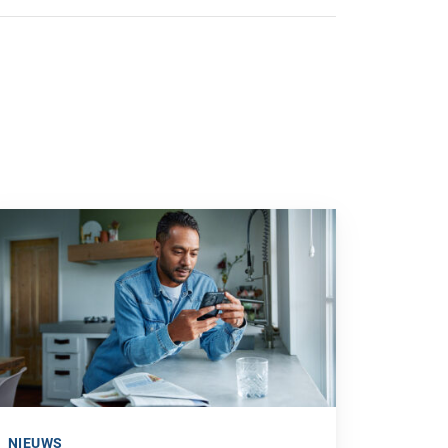
or kan zijn in je bedrijf”
 naar “2025: een bewogen beleggingsjaar”
NIEUWS