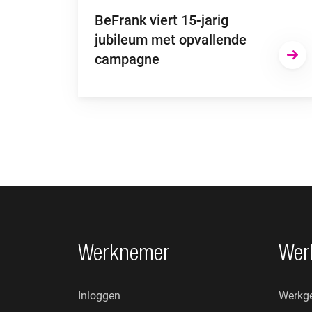
BeFrank viert 15-jarig
jubileum met opvallende
campagne
Footer navigatie
Werknemer
Wer
Inloggen
Werkge