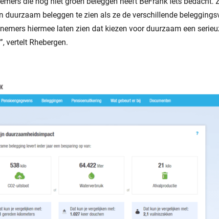
mers die nog niet groen beleggen heeft BeFrank iets bedacht. Zi
n duurzaam beleggen te zien als ze de verschillende beleggings
nemers hiermee laten zien dat kiezen voor duurzaam een serieuz
, vertelt Rhebergen.