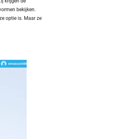
j krijgen de
vormen bekijken.
e optie is. Maar ze