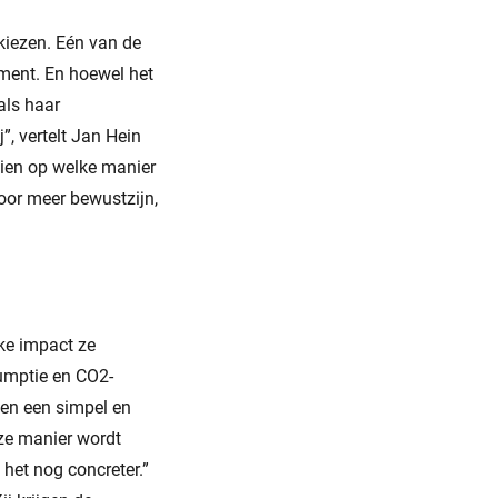
kiezen. Eén van de
ment. En hoewel het
als haar
, vertelt Jan Hein
ien op welke manier
oor meer bewustzijn,
ke impact ze
sumptie en CO2-
een een simpel en
eze manier wordt
het nog concreter.”