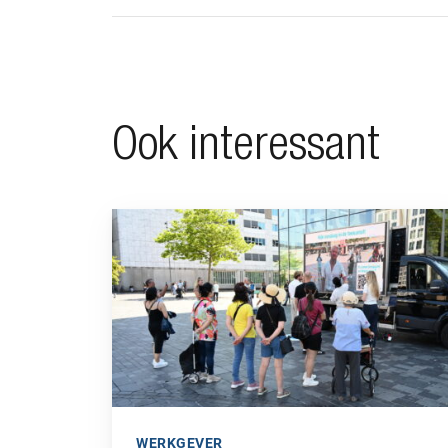
Ook interessant
Ga naar “BeFrank viert 15-jarig jubileum met 
WERKGEVER