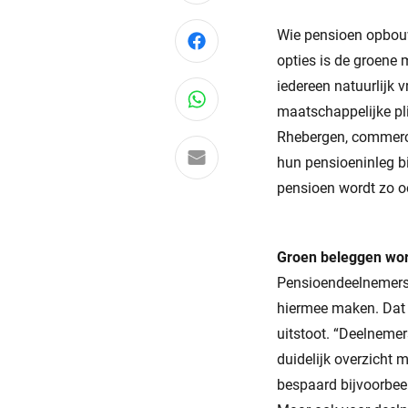
Wie pensioen opbouwt
Deel via Facebook
opties is de groene
iedereen natuurlijk v
Deel via WhatsApp
maatschappelijke pli
Rhebergen, commerci
Delen via e-mail
hun pensioeninleg bi
pensioen wordt zo o
Groen beleggen wor
Pensioendeelnemers 
hiermee maken. Dat 
uitstoot. “Deelnemer
duidelijk overzicht 
bespaard bijvoorbeel