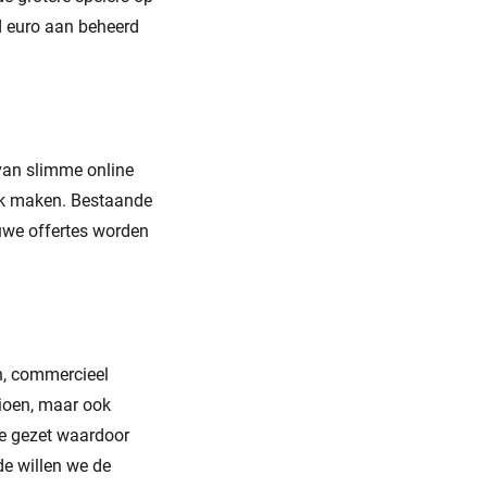
d euro aan beheerd
 van slimme online
ijk maken. Bestaande
uwe offertes worden
n, commercieel
sioen, maar ook
ve gezet waardoor
de willen we de