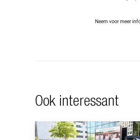
Neem voor meer infor
Ook interessant
Ga naar “BeFrank viert 15-jarig jubileum met 