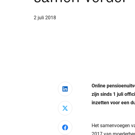
2 juli 2018
Online pensioenuit
Deel via LinkedIn
zijn sinds 1 juli of
inzetten voor een d
Deel via X
Het samenvoegen van
Deel via Facebook
2017 van moederbedr