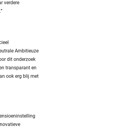
r verdere
.”
cieel
eutrale Ambitieuze
oor dit onderzoek
een transparant en
an ook erg blij met
ensioeninstelling
nnovatieve