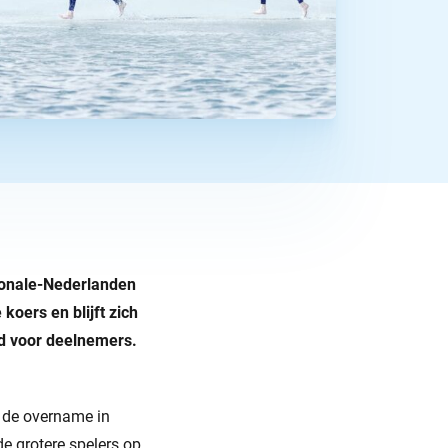
ionale-Nederlanden
koers en blijft zich
id voor deelnemers.
 de overname in
e grotere spelers op