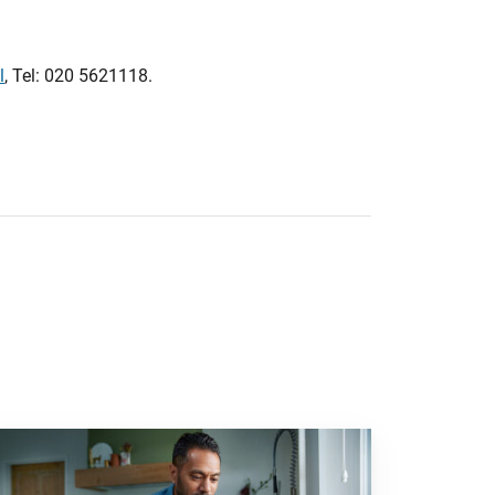
l
, Tel: 020 5621118.
or kan zijn in je bedrijf”
 naar “2025: een bewogen beleggingsjaar”