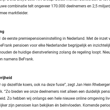
euwe combinatie telt ongeveer 170.000 deelnemers en 2,5 miljar
mee marktleider.
ing
 de eerste premiepensioeninstelling in Nederland. Met de inzet
BeFrank pensioen voor elke Nederlander begrijpelijk en inzichtel
houden de huidige dienstverlening zolang de regeling loopt. Nie
en namens BeFrank.
rijheid
r op dezelfde koers, ook na deze fusie”, zegt Jan Hein Rheberge
k. “Zo bieden we onze deelnemers niet alleen een duidelijk pen
eid. Zo hebben wij onlangs een hele nieuwe online omgeving li
ijker zijn pensioen kan bekijken én beïnvloeden. Komende perio