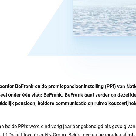
voerder BeFrank en de premiepensioeninstelling (PPI) van Nat
ficieel onder één vlag: BeFrank. BeFrank gaat verder op dezelfde 
uidelijk pensioen, heldere communicatie en ruime keuzevrijhe
 beide PPI’s werd eind vorig jaar aangekondigd als gevolg van
ijf Delta Lloyd door NN Group. Beide merken behoorden al tot d