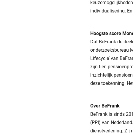
keuzemogelijkheden v
individualisering. E
Hoogste score Mon
Dat BeFrank de deelne
onderzoeksbureau Mo
Lifecycle’ van BeFra
zijn tien pensioenpr
inzichtelijk pensioen
deze toekenning. He
Over BeFrank
BeFrank is sinds 201
(PPI) van Nederland
dienstverlening. Zij