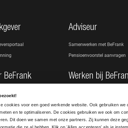
kgever
Adviseur
versportaal
Samenwerken met BeFrank
nning
Pensioenvoorstel aanvragen
r BeFrank
Werken bij BeFra
n wij?
Onze cultuur
bezoekt!
s
Vacatures
ke cookies voor een goed werkende website. Ook gebruiken we 
 meten en te optimaliseren. De cookies gebruiken we ook om con
seren. Dit doen we samen met onze partners. Zij kunnen deze g
rmatie die ze al hebben. Klik op 'Alles accepteren' als je instem