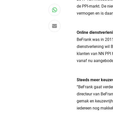
de PPI-markt. De ni
Deel via WhatsApp
vermogen en is daar
Delen via e-mail
Online dienstverlen
BeFrank was in 2011
dienstverlening wil 
klanten van NN PPI 
vanaf nu aangebod
Steeds meer keuzev
“BeFrank gaat verde
directeur van BeFran
gemak en keuzevrijh
iedereen nog makkel