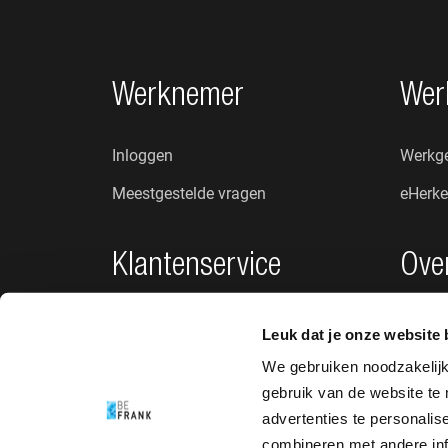
Footer navigatie
Werknemer
Wer
Inloggen
Werkge
Meestgestelde vragen
eHerke
Klantenservice
Ove
Privacybeleid
Wie zij
Leuk dat je onze website 
Klachten en suggesties
Nieuw
We gebruiken noodzakelij
gebruik van de website te
Toegankelijkheid
advertenties te personali
combineren met andere info