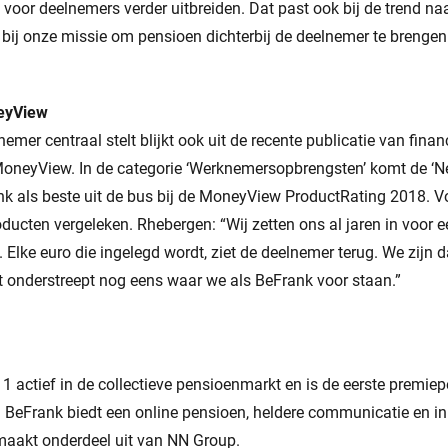
oor deelnemers verder uitbreiden. Dat past ook bij de trend naa
n bij onze missie om pensioen dichterbij de deelnemer te brengen
eyView
mer centraal stelt blijkt ook uit de recente publicatie van finan
neyView. In de categorie ‘Werknemersopbrengsten’ komt de ‘N
nk als beste uit de bus bij de MoneyView ProductRating 2018. V
oducten vergeleken. Rhebergen: “Wij zetten ons al jaren in voor 
. Elke euro die ingelegd wordt, ziet de deelnemer terug. We zijn d
t onderstreept nog eens waar we als BeFrank voor staan.”
1 actief in de collectieve pensioenmarkt en is de eerste premiep
. BeFrank biedt een online pensioen, heldere communicatie en i
 maakt onderdeel uit van NN Group.