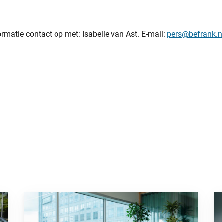
matie contact op met: Isabelle van Ast. E-mail:
pers@befrank.n
opvallende campagne”
Ga naar “Waarom pensioen een financiële strategische fact
Ga