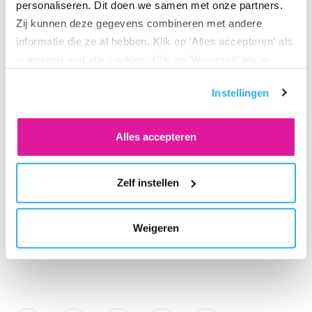
personaliseren. Dit doen we samen met onze partners.
jaar.
Zij kunnen deze gegevens combineren met andere
informatie die ze al hebben. Klik op 'Alles accepteren' als
je instemt met alle cookies. Klik op 'Weigeren' als je
Over BeFrank
alleen noodzakelijke cookies wilt. Onder 'Zelf instellen'
BeFrank is sinds 2011 actief in de collectieve
Instellingen
vind je meer informatie. Je kunt altijd je toestemming
pensioenmarkt en is de eerste premiepensioeninstelling
voor de cookies wijzigen.
(PPI) van Nederland. BeFrank biedt een online pensioen,
Alles accepteren
heldere communicatie en innovatieve dienstverlening. Zij
maakt onderdeel uit van NN Group.
Zelf instellen
Neem voor meer informatie contact op met: Isabelle van
Weigeren
Ast. E-mail:
pers@befrank.nl
, Tel: 020 5621118.