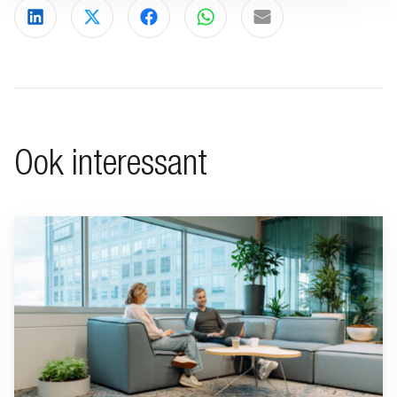
Deel via LinkedIn
Deel via X
Deel via Facebook
Deel via WhatsApp
Delen via e-mail
Ook interessant
Ga naar “Waarom pensioen een financiële strategische factor ka