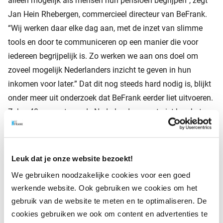
alleen mogelijk als mensen hun pensioen begrijpen”, zegt
Jan Hein Rhebergen, commercieel directeur van BeFrank.
“Wij werken daar elke dag aan, met de inzet van slimme
tools en door te communiceren op een manier die voor
iedereen begrijpelijk is. Zo werken we aan ons doel om
zoveel mogelijk Nederlanders inzicht te geven in hun
inkomen voor later.” Dat dit nog steeds hard nodig is, blijkt
onder meer uit onderzoek dat BeFrank eerder liet uitvoeren.
Zeker 40 procent van de Nederlanders weet niet hoe het
met hun eigen pensioen is gesteld en of ze later wel
voldoende hebben gespaard voor een fijn en ontspannen
leven als pensionado.
Leuk dat je onze website bezoekt!
We gebruiken noodzakelijke cookies voor een goed
werkende website. Ook gebruiken we cookies om het
Over het onderzoek
gebruik van de website te meten en te optimaliseren. De
In opdracht van BeFrank deed Panelwizard in juni 2018
cookies gebruiken we ook om content en advertenties te
onderzoek onder ruim 1100 Nederlanders tussen 55 en 66