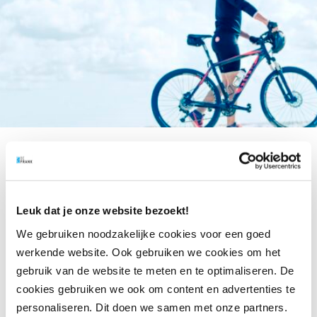
Home
Afmelden/Unsubscribe
Leuk dat je onze website bezoekt!
We gebruiken noodzakelijke cookies voor een goed
Hoi! Wat jammer dat je onze nieuwsbrief niet meer wilt
werkende website. Ook gebruiken we cookies om het
ontvangen. Klik op onderstaande button om je afmelding
gebruik van de website te meten en te optimaliseren. De
te bevestigen.
cookies gebruiken we ook om content en advertenties te
Hi! We’re sorry you’re leaving. If you are sure you no longer
personaliseren. Dit doen we samen met onze partners.