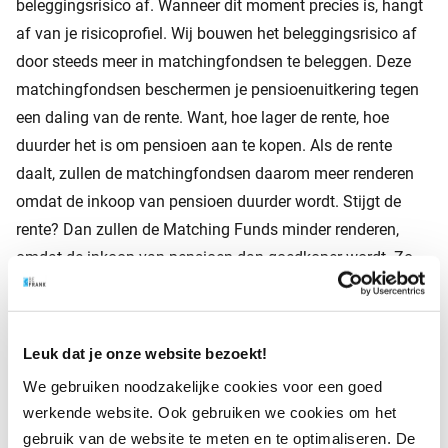
beleggingsrisico af. Wanneer dit moment precies is, hangt
af van je risicoprofiel. Wij bouwen het beleggingsrisico af
door steeds meer in matchingfondsen te beleggen. Deze
matchingfondsen beschermen je pensioenuitkering tegen
een daling van de rente. Want, hoe lager de rente, hoe
duurder het is om pensioen aan te kopen. Als de rente
daalt, zullen de matchingfondsen daarom meer renderen
omdat de inkoop van pensioen duurder wordt. Stijgt de
rente? Dan zullen de Matching Funds minder renderen,
omdat de inkoop van pensioen dan goedkoper wordt. Zo
zorgen deze fondsen ervoor dat je pensioenuitkering
richting je pensioendatum zo stabiel mogelijk blijft.
Leuk dat je onze website bezoekt!
We gebruiken noodzakelijke cookies voor een goed
Rentestijging in 2021
werkende website. Ook gebruiken we cookies om het
gebruik van de website te meten en te optimaliseren. De
In 2021 vond er een rentestijging plaats. Dat zorgt ervoor