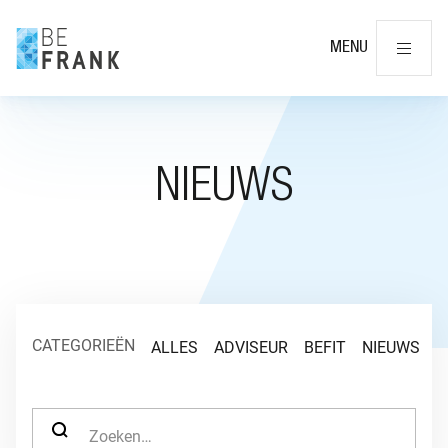
Slu
MENU
NIEUWS
CATEGORIEËN
ALLES
ADVISEUR
BEFIT
NIEUWS
O
ZOEK NAAR: