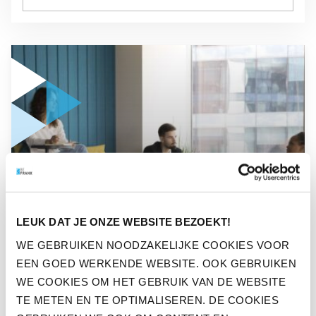
GA NAAR “JONGE WERKNEMERS GAAN IN 2026 MEER INVE
NIEUWS
JONGE WERKNEMERS GAAN
LEUK DAT JE ONZE WEBSITE BEZOEKT!
IN 2026 MEER INVESTEREN
WE GEBRUIKEN NOODZAKELIJKE COOKIES VOOR
EEN GOED WERKENDE WEBSITE. OOK GEBRUIKEN
IN PERSOONLIJKE
WE COOKIES OM HET GEBRUIK VAN DE WEBSITE
ONTWIKKELING
TE METEN EN TE OPTIMALISEREN. DE COOKIES