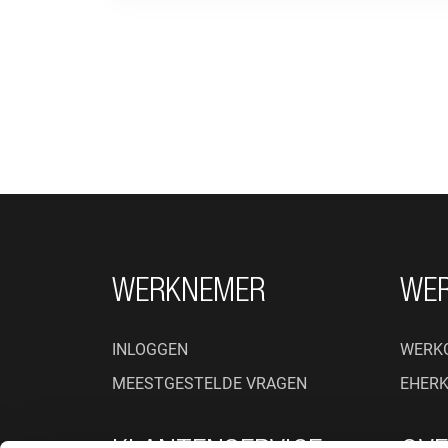
FOOTER NAVIGATIE
WERKNEMER
WE
INLOGGEN
WERK
MEESTGESTELDE VRAGEN
EHER