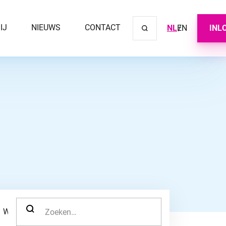
IJ
NIEUWS
CONTACT
NL
EN
INL
Sluit ve
ZOEK NAAR:
WERKNEMER