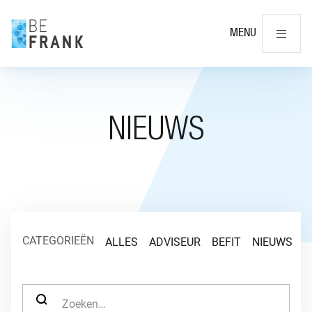
Slu
MENU
NIEUWS
CATEGORIEËN
ALLES
ADVISEUR
BEFIT
NIEUWS
O
ZOEK NAAR: