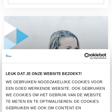
GA NAAR “BEFRANK PLEIT VOOR RADICALE PENSIOENVERN
PERS
LEUK DAT JE ONZE WEBSITE BEZOEKT!
BEFRANK PLEIT VOOR
WE GEBRUIKEN NOODZAKELIJKE COOKIES VOOR
RADICALE
EEN GOED WERKENDE WEBSITE. OOK GEBRUIKEN
PENSIOENVERNIEUWING
WE COOKIES OM HET GEBRUIK VAN DE WEBSITE
TE METEN EN TE OPTIMALISEREN. DE COOKIES
GEBRUIKEN WE OOK OM CONTENT EN