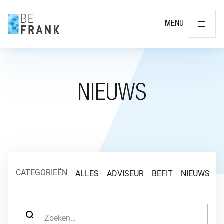
Slu
MENU
NIEUWS
CATEGORIEËN
ALLES
ADVISEUR
BEFIT
NIEUWS
O
ZOEK NAAR: