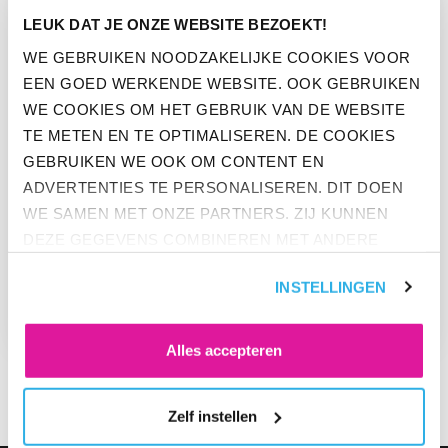
LEUK DAT JE ONZE WEBSITE BEZOEKT!
WE GEBRUIKEN NOODZAKELIJKE COOKIES VOOR
EEN GOED WERKENDE WEBSITE. OOK GEBRUIKEN
WE COOKIES OM HET GEBRUIK VAN DE WEBSITE
TE METEN EN TE OPTIMALISEREN. DE COOKIES
GEBRUIKEN WE OOK OM CONTENT EN
ADVERTENTIES TE PERSONALISEREN. DIT DOEN
WE SAMEN MET ONZE PARTNERS. ZIJ KUNNEN
DEZE GEGEVENS COMBINEREN MET ANDERE
NIEUWS
INFORMATIE DIE ZE AL HEBBEN. KLIK OP 'ALLES
VERSLAG ‘PENSIOEN &
INSTELLINGEN
ACCEPTEREN' ALS JE INSTEMT MET ALLE
INNOVATIE’-EVENT
COOKIES. KLIK OP 'WEIGEREN' ALS JE ALLEEN
NOODZAKELIJKE COOKIES WILT. ONDER 'ZELF
Alles accepteren
INSTELLEN' VIND JE MEER INFORMATIE. JE KUNT
ALTIJD JE TOESTEMMING VOOR DE COOKIES
Zelf instellen
WIJZIGEN.