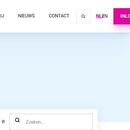
IJ
NIEUWS
CONTACT
NL
EN
INL
Sluit ve
ZOEK NAAR:
WERKNEMER