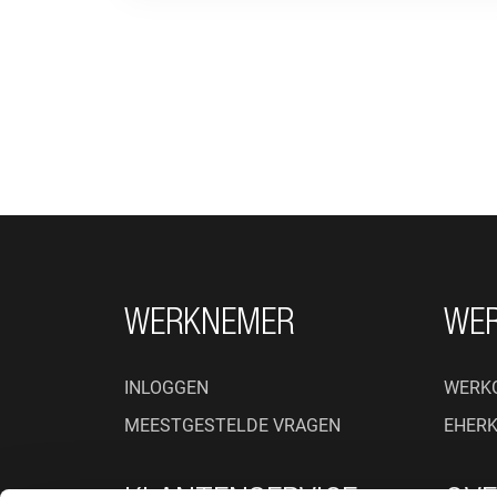
FOOTER NAVIGATIE
WERKNEMER
WE
INLOGGEN
WERK
MEESTGESTELDE VRAGEN
EHER