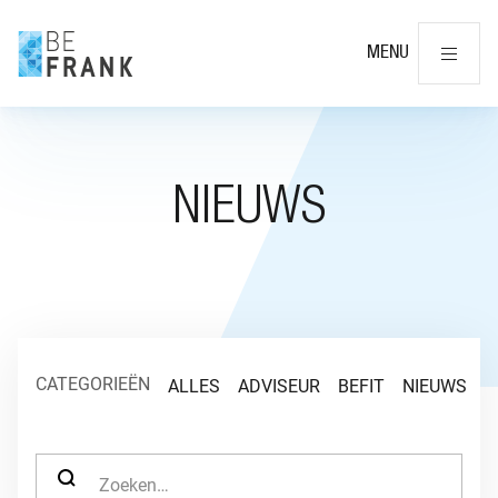
Slu
MENU
NIEUWS
CATEGORIEËN
ALLES
ADVISEUR
BEFIT
NIEUWS
O
ZOEK NAAR: