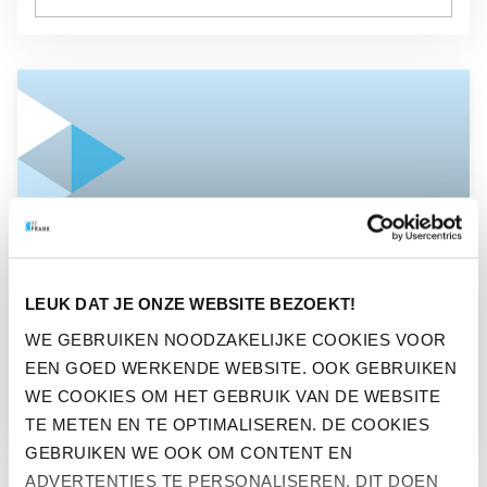
GA NAAR “SAVE THE DATE PENSIOEN CONGRES 2014”
NIEUWS
LEUK DAT JE ONZE WEBSITE BEZOEKT!
SAVE THE DATE PENSIOEN
WE GEBRUIKEN NOODZAKELIJKE COOKIES VOOR
EEN GOED WERKENDE WEBSITE. OOK GEBRUIKEN
CONGRES 2014
WE COOKIES OM HET GEBRUIK VAN DE WEBSITE
TE METEN EN TE OPTIMALISEREN. DE COOKIES
GEBRUIKEN WE OOK OM CONTENT EN
ADVERTENTIES TE PERSONALISEREN. DIT DOEN