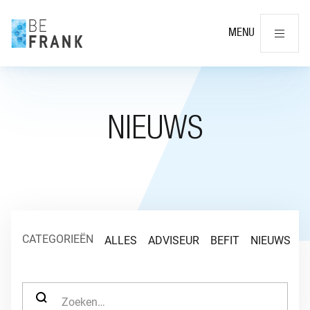
Slu
MENU
NIEUWS
CATEGORIEËN
ALLES
ADVISEUR
BEFIT
NIEUWS
O
ZOEK NAAR: