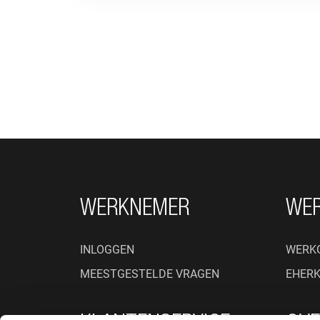
FOOTER NAVIGATIE
WERKNEMER
WE
INLOGGEN
WERK
MEESTGESTELDE VRAGEN
EHER