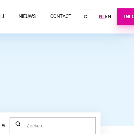
IJ
NIEUWS
CONTACT
NL
EN
INL
Sluit ve
ZOEK NAAR:
WERKNEMER