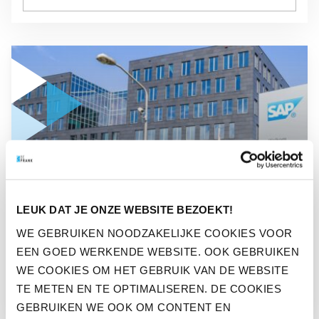
GA NAAR “ZO VERGROOT SAP DE DUURZAME INZETBAARH
NIEUWS
LEUK DAT JE ONZE WEBSITE BEZOEKT!
ZO VERGROOT SAP DE
WE GEBRUIKEN NOODZAKELIJKE COOKIES VOOR
DUURZAME INZETBAARHEID
EEN GOED WERKENDE WEBSITE. OOK GEBRUIKEN
VAN MEDEWERKERS
WE COOKIES OM HET GEBRUIK VAN DE WEBSITE
TE METEN EN TE OPTIMALISEREN. DE COOKIES
GEBRUIKEN WE OOK OM CONTENT EN