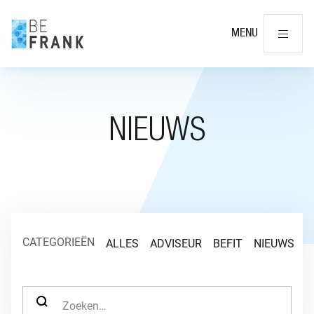
Slu
MENU
NIEUWS
CATEGORIEËN
ALLES
ADVISEUR
BEFIT
NIEUWS
O
ZOEK NAAR: