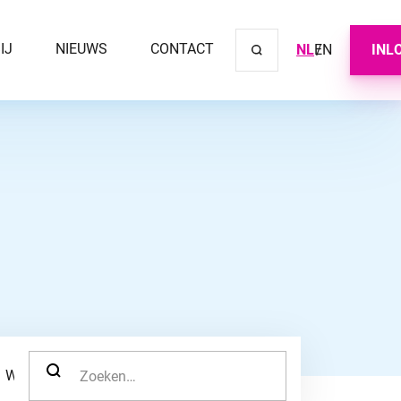
IJ
NIEUWS
CONTACT
NL
EN
INL
Sluit ve
ZOEK NAAR:
WERKNEMER