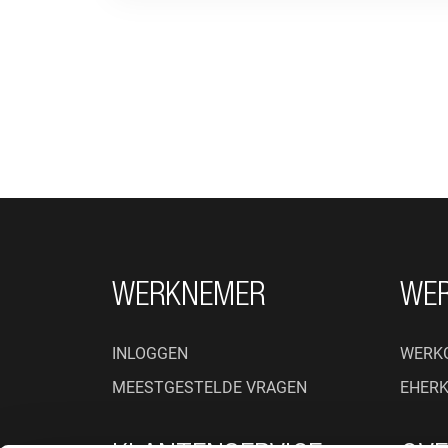
FOOTER NAVIGATIE
WERKNEMER
WE
INLOGGEN
WERK
MEESTGESTELDE VRAGEN
EHER