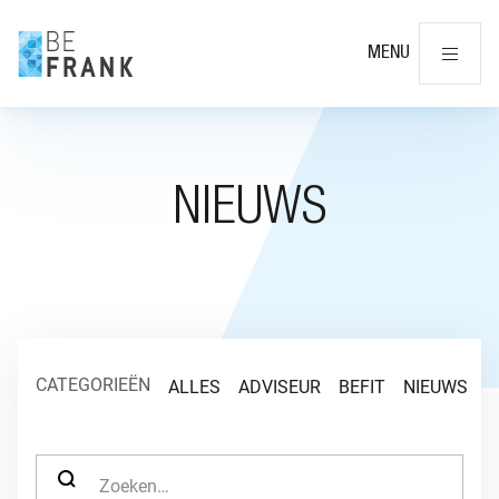
Slu
MENU
NIEUWS
CATEGORIEËN
ALLES
ADVISEUR
BEFIT
NIEUWS
O
ZOEK NAAR: