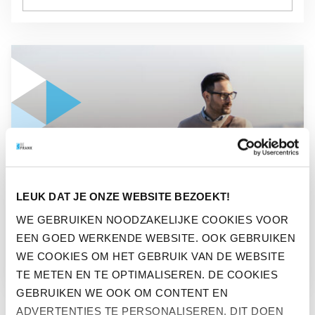
GA NAAR “MAAK HET VERSCHIL ALS DUURZAME WERKGEV
NIEUWS
LEUK DAT JE ONZE WEBSITE BEZOEKT!
MAAK HET VERSCHIL ALS
WE GEBRUIKEN NOODZAKELIJKE COOKIES VOOR
EEN GOED WERKENDE WEBSITE. OOK GEBRUIKEN
DUURZAME WERKGEVER
WE COOKIES OM HET GEBRUIK VAN DE WEBSITE
TE METEN EN TE OPTIMALISEREN. DE COOKIES
GEBRUIKEN WE OOK OM CONTENT EN
ADVERTENTIES TE PERSONALISEREN. DIT DOEN