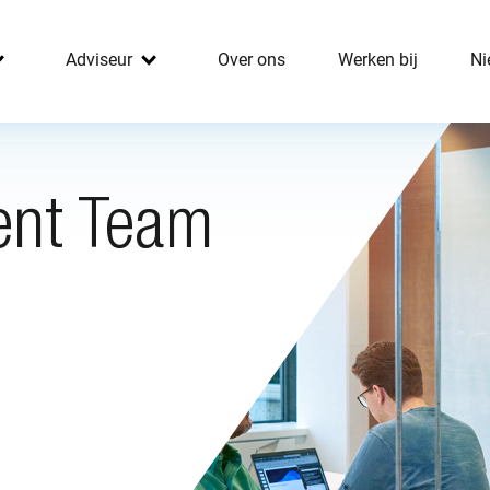
Adviseur
Over ons
Werken bij
Ni
nt Team