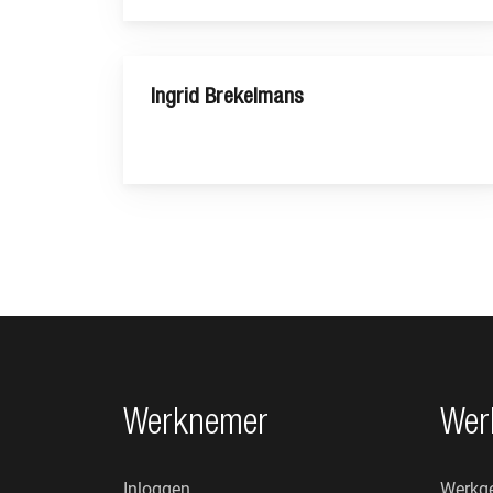
Ingrid Brekelmans
Footer navigatie
Werknemer
Wer
Inloggen
Werkge