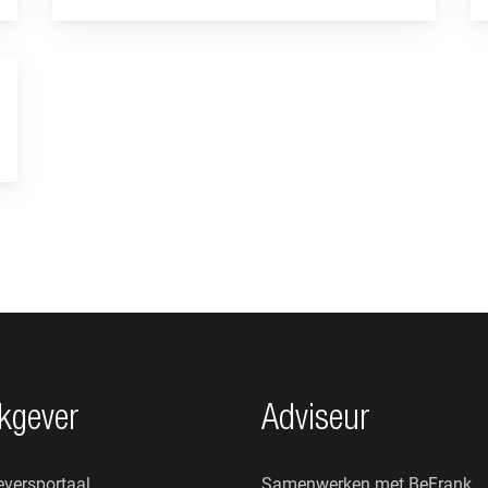
kgever
Adviseur
versportaal
Samenwerken met BeFrank