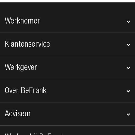
Footer navigatie
Werknemer
Klantenservice
Werkgever
Over BeFrank
Adviseur