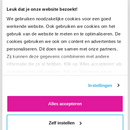
januari 2027 moet je werkgever de pensioenregeling
Leuk dat je onze website bezoekt!
aanpassen.
We gebruiken noodzakelijke cookies voor een goed
werkende website. Ook gebruiken we cookies om het
gebruik van de website te meten en te optimaliseren. De
Ga je bijna met pensioen?
cookies gebruiken we ook om content en advertenties te
personaliseren. Dit doen we samen met onze partners.
Je leest hier meer over met pensioen gaan
. Of lees hier
hoe
Zij kunnen deze gegevens combineren met andere
we je verwachte pensioenuitkering stabiel houden
.
informatie die ze al hebben. Klik op 'Alles accepteren' als
je instemt met alle cookies. Klik op 'Weigeren' als je
alleen noodzakelijke cookies wilt. Onder 'Zelf instellen'
Instellingen
vind je meer informatie. Je kunt altijd je toestemming
voor de cookies wijzigen.
Deel via LinkedIn
Deel via X
Deel via Facebook
Deel via WhatsApp
Delen via e-mail
Alles accepteren
Zelf instellen