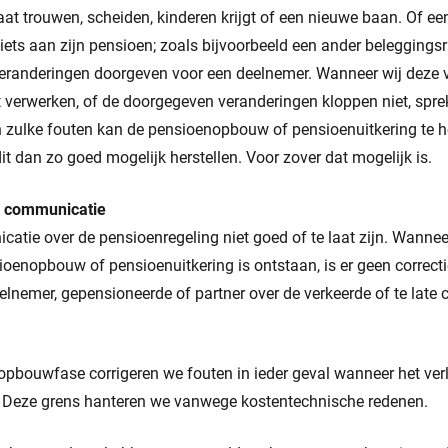
at trouwen, scheiden, kinderen krijgt of een nieuwe baan. Of e
f iets aan zijn pensioen; zoals bijvoorbeeld een ander beleggings
eranderingen doorgeven voor een deelnemer. Wanneer wij deze v
ect verwerken, of de doorgegeven veranderingen kloppen niet, spr
an zulke fouten kan de pensioenopbouw of pensioenuitkering te h
it dan zo goed mogelijk herstellen. Voor zover dat mogelijk is.
e communicatie
tie over de pensioenregeling niet goed of te laat zijn. Wannee
ioenopbouw of pensioenuitkering is ontstaan, is er geen correct
lnemer, gepensioneerde of partner over de verkeerde of te late
opbouwfase corrigeren we fouten in ieder geval wanneer het ver
 Deze grens hanteren we vanwege kostentechnische redenen.