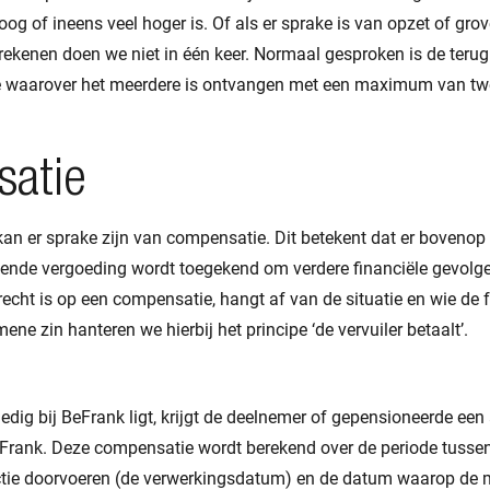
hoog of ineens veel hoger is. Of als er sprake is van opzet of gro
rekenen doen we niet in één keer. Normaal gesproken is de teru
de waarover het meerdere is ontvangen met een maximum van twe
atie
kan er sprake zijn van compensatie. Dit betekent dat er bovenop 
lende vergoeding wordt toegekend om verdere financiële gevolge
echt is op een compensatie, hangt af van de situatie en wie de f
ene zin hanteren we hierbij het principe ‘de vervuiler betaalt’.
edig bij BeFrank ligt, krijgt de deelnemer of gepensioneerde ee
Frank. Deze compensatie wordt berekend over de periode tuss
tie doorvoeren (de verwerkingsdatum) en de datum waarop de mut