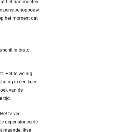
dat het had moeten
 de pensioenopbouw
 op het moment dat
rschil in bruto
st. Het te weinig
etaling in één keer
zoek van de
 tijd.
Het te veel
 de gepensioneerde
et maandelijkse