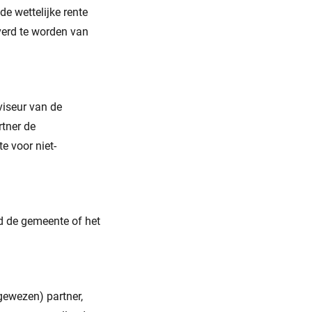
e wettelijke rente
verd te worden van
viseur van de
tner de
e voor niet-
ld de gemeente of het
gewezen) partner,