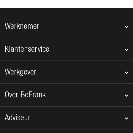
Footer navigatie
Werknemer
Klantenservice
Werkgever
Over BeFrank
Adviseur