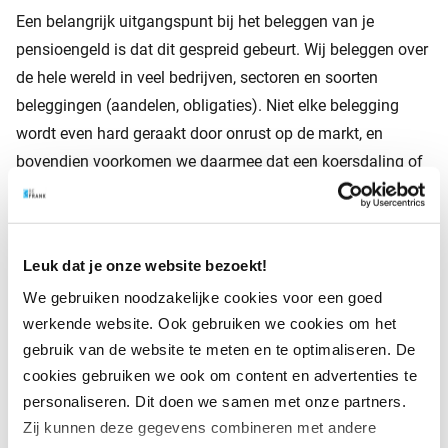
Een belangrijk uitgangspunt bij het beleggen van je
pensioengeld is dat dit gespreid gebeurt. Wij beleggen over
de hele wereld in veel bedrijven, sectoren en soorten
beleggingen (aandelen, obligaties). Niet elke belegging
wordt even hard geraakt door onrust op de markt, en
bovendien voorkomen we daarmee dat een koersdaling of
eventueel faillissement van een enkel bedrijf veel invloed
heeft op de waarde van uw beleggingen. De spreiding zorgt
voor een beperking van het risico.
Leuk dat je onze website bezoekt!
We gebruiken noodzakelijke cookies voor een goed
Beleggen volgens de
werkende website. Ook gebruiken we cookies om het
gebruik van de website te meten en te optimaliseren. De
lifecycle-methode
cookies gebruiken we ook om content en advertenties te
personaliseren. Dit doen we samen met onze partners.
We beleggen de pensioenpremie volgens de lifecycle-
Zij kunnen deze gegevens combineren met andere