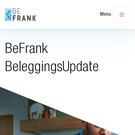
Slu
Menu
BeFrank
BeleggingsUpdate