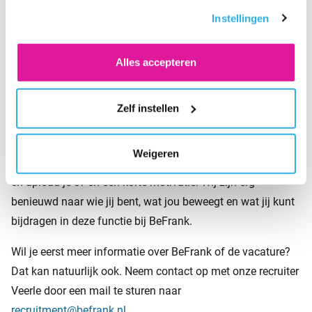
alleen noodzakelijke cookies wilt. Onder 'Zelf instellen'
waarin iedereen weet én ervaart dat je er 100% jezelf kunt
Instellingen
vind je meer informatie. Je kunt altijd je toestemming
zijn. Daarom vinden we het belangrijk dat iedereen met een
voor de cookies wijzigen.
drive om de pensioenwereld op zijn kop te zetten zich
Alles accepteren
welkom voelt om bij ons te solliciteren. Meer weten over het
werken bij BeFrank? Lees dan verder op onze website.
Zelf instellen
Word jij onze nieuwe collega?
Ben jij enthousiast over deze vacature en denk je dat je
Weigeren
goed past in het team en bij BeFrank? Solliciteer dan direct
en upload je cv en een korte motivatie! Wij zijn erg
benieuwd naar wie jij bent, wat jou beweegt en wat jij kunt
bijdragen in deze functie bij BeFrank.
Wil je eerst meer informatie over BeFrank of de vacature?
Dat kan natuurlijk ook. Neem contact op met onze recruiter
Veerle door een mail te sturen naar
recruitment@befrank.nl
.