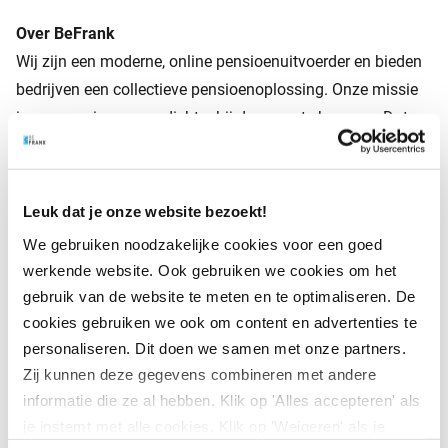
Over BeFrank
Wij zijn een moderne, online pensioenuitvoerder en bieden
bedrijven een collectieve pensioenoplossing. Onze missie
is om pensioen weer dichter bij de mens te brengen. Dat
doen wij door altijd begrijpelijk te communiceren en alles
eenvoudig te houden. En door zowel werkgevers als
werknemers 24/7 inzicht in hun pensioen te geven via een
Leuk dat je onze website bezoekt!
state-of-the-art online omgeving. Onze cultuur kenmerkt
We gebruiken noodzakelijke cookies voor een goed
zich door lef, innovatiedrang en klantgericht denken.
werkende website. Ook gebruiken we cookies om het
Doordat wij een zelfstandig label zijn hebben we korte
gebruik van de website te meten en te optimaliseren. De
lijnen. We werken elke dag hard om het beste product te
cookies gebruiken we ook om content en advertenties te
leveren, met de beste service die je kunt bedenken. Maar
personaliseren. Dit doen we samen met onze partners.
we vieren ook samen onze successen!
Zij kunnen deze gegevens combineren met andere
informatie die ze al hebben. Klik op 'Alles accepteren' als
Iedereen hoort erbij bij BeFrank!
je instemt met alle cookies. Klik op 'Weigeren' als je
Wij geloven in de kracht van een inclusieve werkomgeving