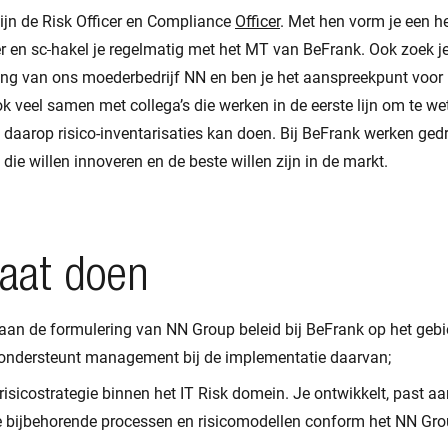
 zijn de Risk Officer en Compliance
Officer
. Met hen vorm je een h
r en sc
hakel je regelmatig met het MT van BeFrank. Ook zoek 
ing van ons moederbedrijf NN en ben je het aanspreekpunt voor 
ok veel samen met collega’s die werken in de eerste lijn om te wet
e daarop risico-inventarisaties kan doen. Bij BeFrank werken g
 die willen innoveren en de beste willen zijn in de markt.
gaat doen
g aan de formulering van NN Group beleid bij BeFrank op het gebi
 ondersteunt management bij de implementatie daarvan;
risicostrategie binnen het IT Risk domein. Je ontwikkelt, past a
de bijbehorende processen en risicomodellen conform het NN Grou