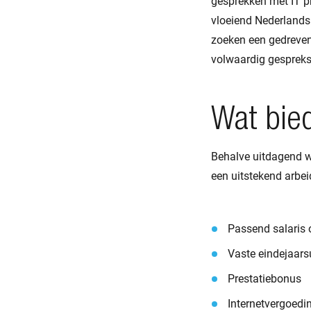
gesprekken met IT p
vloeiend Nederlands i
zoeken een gedreven 
volwaardig gespreks
Wat bied
Behalve uitdagend we
een uitstekend arbei
Passend salaris o
Vaste eindejaars
Prestatiebonus
Internetvergoedi