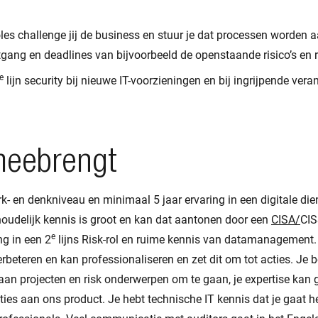
oles challenge jij de business en stuur je dat processen worden 
gang en deadlines van bijvoorbeeld de openstaande risico’s en r
e
lijn security bij nieuwe IT-voorzieningen en bij ingrijpende vera
meebrengt
 en denkniveau en minimaal 5 jaar ervaring in een digitale die
oudelijk kennis is groot en kan dat aantonen door een
CISA/
CIS
e
ng in een 2
lijns Risk
rol en ruime kennis van datamanagement. 
beteren en kan professionaliseren en zet dit om tot acties. Je 
t aan projecten en risk onderwerpen om te gaan, je expertise kan
ties aan ons product. Je hebt technische IT kennis dat je gaat he