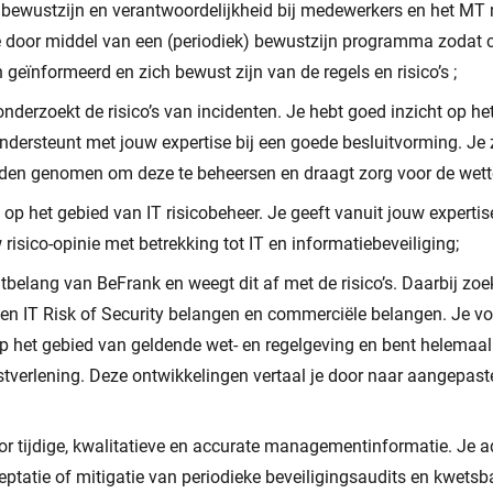
 bewustzijn en verantwoordelijkheid bij medewerkers en het MT m
 je door middel van een (periodiek) bewustzijn programma zodat c
 geïnformeerd en zich bewust zijn van de regels en risico’s ;
onderzoekt de risico’s van incidenten. Je hebt goed inzicht op he
ndersteunt met jouw expertise bij een goede besluitvorming. Je 
en genomen om deze te beheersen en draagt zorg voor de wettel
t op het gebied van IT risicobeheer. Je geeft vanuit jouw experti
isico-opinie met betrekking tot IT en informatiebeveiliging;
tbelang van BeFrank en weegt dit af met de risico’s. Daarbij zoe
n IT Risk of Security belangen en commerciële belangen. Je vo
p het gebied van geldende wet- en regelgeving en bent helemaal 
nstverlening. Deze ontwikkelingen vertaal je door naar aangepas
or tijdige, kwalitatieve en accurate managementinformatie. Je a
cceptatie of mitigatie van periodieke beveiligingsaudits en kwet