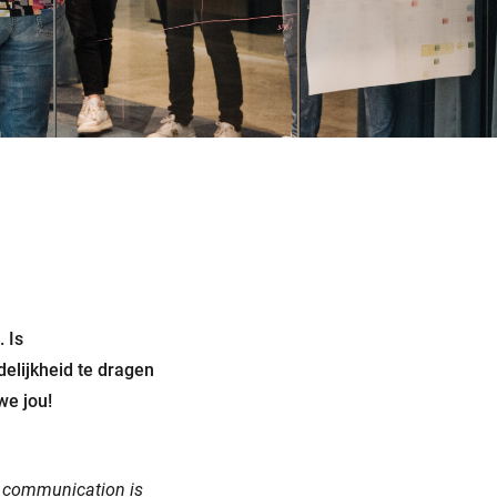
 Is
delijkheid te dragen
we jou!
al communication is