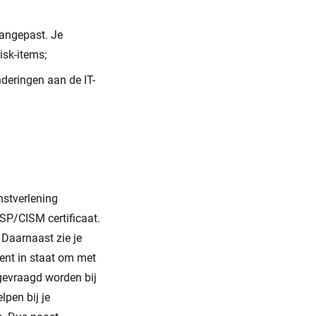
aangepast. Je
isk-items;
nderingen aan de IT-
nstverlening
SP/CISM certificaat.
Daarnaast zie je
bent in staat om met
 gevraagd worden bij
lpen bij je