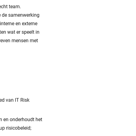
echt team.
je de samenwerking
interne en externe
en wat er speelt in
edreven mensen met
ed van IT Risk
an en onderhoudt het
p risicobeleid;