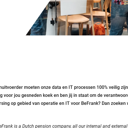
enuitvoerder moeten onze data en IT processen 100% veilig zijn.
ng voor jou gesneden koek en ben jij in staat om de verantwoor
rsing op gebied van operatie en IT voor BeFrank? Dan zoeken 
eFrank is a Dutch pension company, all our internal and extern