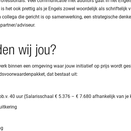
rofessionals. Veel communicatie met auditors gaat in het Engel
s het ook prettig als je Engels zowel woordelijk als schriftelijk 
collega die gericht is op samenwerking, een strategische denker
partner/adviseur.
en wij jou?
rk binnen een omgeving waar jouw initiatief op prijs wordt gest
dsvoorwaardenpakket, dat bestaat uit:
b.v. 40 uur (Salarisschaal € 5.376 – € 7.680 afhankelijk van je 
uitkering
ng