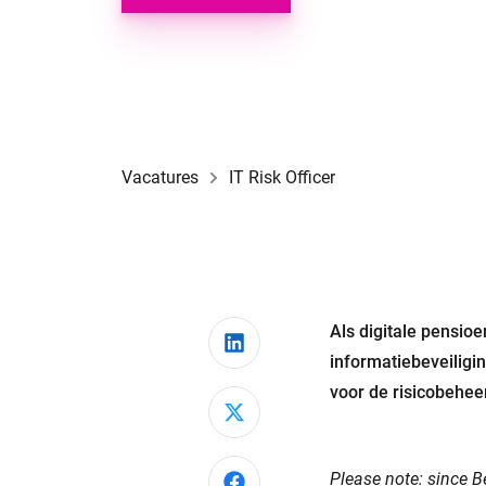
Vacatures
IT Risk Officer
Als digitale pensio
Deel via LinkedIn
informatiebeveiligi
voor de risicobehee
Deel via X
Please note: since B
Deel via Facebook