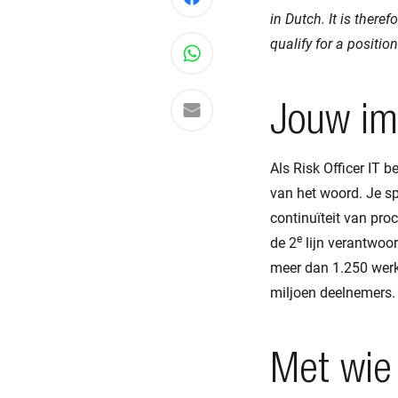
in Dutch. It is there
qualify for a positio
Deel via WhatsApp
Delen via e-mail
Jouw imp
Als Risk Officer IT 
van het woord. Je sp
continuïteit van proc
e
de 2
lijn verantwoor
meer dan 1.250 werk
miljoen deelnemers.
Met wie 