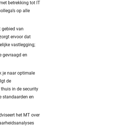
et betrekking tot IT
ollega’s op alle
t gebied van
zorgt ervoor dat
ijke vastlegging;
se gevraagd en
k je naar optimale
lgt de
thuis in de security
te standaarden en
dviseert het MT over
sbaarheidsanalyses