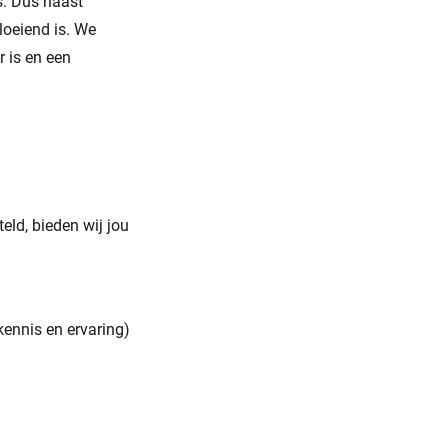
s. Dus naast
vloeiend is. We
 is en een
eld, bieden wij jou
kennis en ervaring)