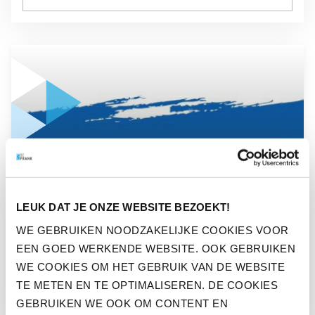
GA NAAR “DE INVLOED VAN DE OORLOG IN OEKRAÏNE OP D
NIEUWS
LEUK DAT JE ONZE WEBSITE BEZOEKT!
DE INVLOED VAN DE
WE GEBRUIKEN NOODZAKELIJKE COOKIES VOOR
OORLOG IN OEKRAÏNE OP DE
EEN GOED WERKENDE WEBSITE. OOK GEBRUIKEN
FINANCIËLE MARKTEN
WE COOKIES OM HET GEBRUIK VAN DE WEBSITE
TE METEN EN TE OPTIMALISEREN. DE COOKIES
GEBRUIKEN WE OOK OM CONTENT EN