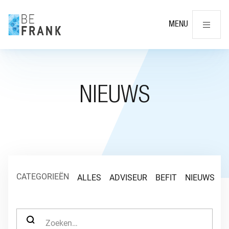
Slu
MENU
NIEUWS
CATEGORIEËN
ALLES
ADVISEUR
BEFIT
NIEUWS
O
ZOEK NAAR: